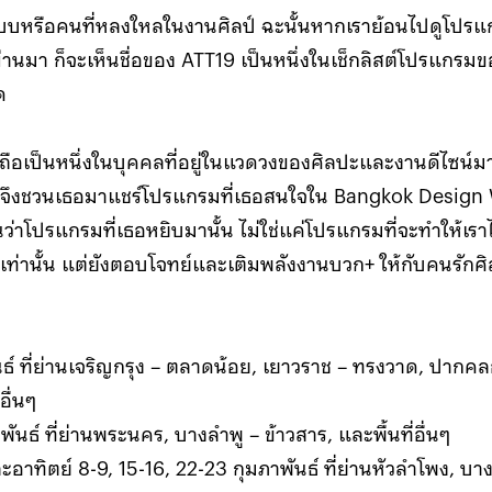
บหรือคนที่หลงใหลในงานศิลป์ ฉะนั้นหากเราย้อนไปดูโปร
ผ่านมา ก็จะเห็นชื่อของ ATT19 เป็นหนึ่งในเช็กลิสต์โปรแกรม
ด
กถือเป็นหนึ่งในบุคคลที่อยู่ในแวดวงของศิลปะและงานดีไซน์ม
ราจึงชวนเธอมาแชร์โปรแกรมที่เธอสนใจใน Bangkok Design
ว่าโปรแกรมที่เธอหยิบมานั้น ไม่ใช่แค่โปรแกรมที่จะทำให้เราไ
 เท่านั้น แต่ยังตอบโจทย์และเติมพลังงานบวก+ ให้กับคนรักศ
นธ์ ที่ย่านเจริญกรุง – ตลาดน้อย, เยาวราช – ทรงวาด, ปากค
อื่นๆ
ันธ์ ที่ย่านพระนคร, บางลำพู​ – ข้าวสาร, และพื้นที่อื่นๆ
อาทิตย์ 8-9, 15-16, 22-23 กุมภาพันธ์ ที่ย่านหัวลำโพง, บา