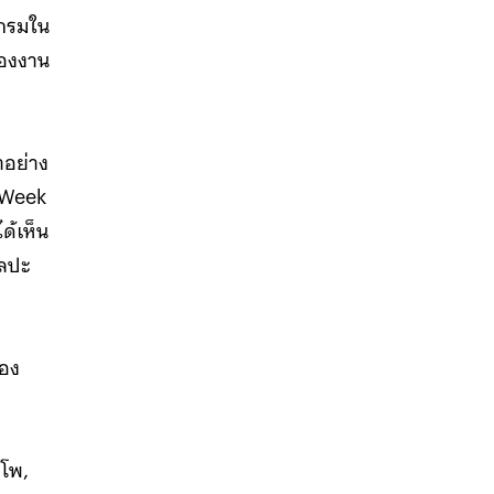
แกรมใน
ของงาน
าอย่าง
 Week
ด้เห็น
ิลปะ
ลอง
งโพ,