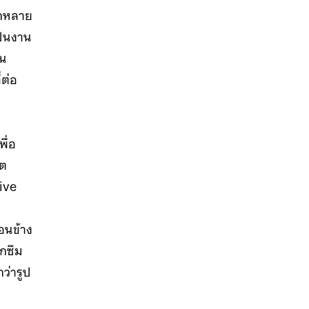
ากหลาย
ป็นงาน
็น
่ต่อ
ื่อ
ิต
ive
อนข้าง
กซึม
ว่ารูป