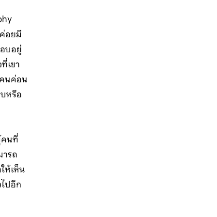
aphy
ค่อยมี
อบอยู่
ี่เขา
ๆ คนค่อน
บบหรือ
คนที่
ามารถ
ให้เห็น
วไปอีก