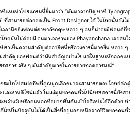
ผลที่แนะนำโปรแกรมนี้ขึ้นมาว่า “มันมาจากปัญหาที่ Typogr
ป์ ที่สามารถต่อยอดเป็น Front Designer ได้ ในไทยนั้นยังไม่
ที่เวลานึกถึงฟอนต์ภาษาอังกฤษ หลาย ๆ คนก็น่าจะมีฟอนต์ที่ช
าไทยมันไม่ค่อยมี จนมาเจองานของ Phayanchana เลยสนใจท
ทำให้เราเห็นความสำคัญต่ออาชีพนี้หรือวงการนี้มากขึ้น หลาย 
ามสำคัญของฟอนต์ว่ามันสำคัญอย่างไร แต่ในฐานะนักออกแ
รศการ จริง ๆ มันสำคัญมากในการถ่ายทอดอารมณ์”
กรมไทโปสเปคทีฟที่คุณมุกเลือกมาจะสามารถตอบโจทย์ต่อผู้
ปะและงานดีไซน์แล้ว ในแง่มุมของคนทั่วไปนิทรรศการนี้ยังส
ว่างวัยหรือคนนอกที่อยากเริ่มต้นเข้าใจศิลปะได้อีกด้วย ทำ
ไซน์ในปัจจุบันไม่ได้เป็นสิ่งที่อยู่นอกเหนือจากชีวิตของคนทั่