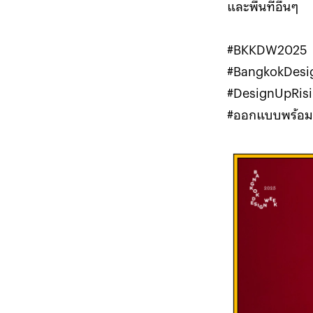
และพื้นที่อื่นๆ
#BKKDW2025
#BangkokDes
#DesignUpRis
#ออกแบบพร้อ