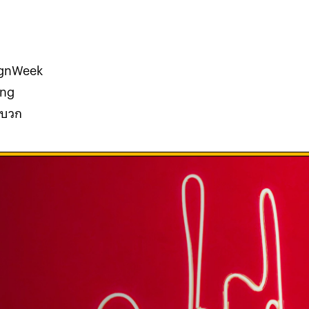
ignWeek
ing
มบวก