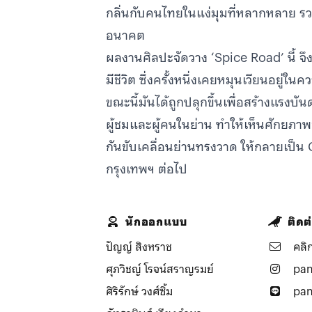
กลิ่นกับคนไทยในแง่มุมที่หลากหลาย รว
อนาคต
ผลงานศิลปะจัดวาง ‘Spice Road’ นี้ จึ
มีชีวิต ซึ่งครั้งหนึ่งเคยหมุนเวียนอยู่ใ
ขณะนี้มันได้ถูกปลุกขึ้นเพื่อสร้างแรงบ
ผู้ชมและผู้คนในย่าน ทำให้เห็นศักยภาพขอ
กันขับเคลื่อนย่านทรงวาด ให้กลายเป็น 
นักออกแบบ
ติดต
ปัญญ์ สิงหราช
คลิก
ศุภวิชญ์ โรจน์สราญรมย์
pan
ศิริรักษ์ วงศ์ซิ้ม
pan