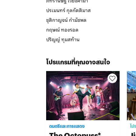
ภัทรานิษฐ์ เวียงคำมา
ปรเมนทร์ กุลกัตติมาส
ชุติกาญจน์ กำมัชพล
กฤษณ์ ทองรอด
ปริญญ์ ทุมสท้าน
โปรแกรมที่คุณอาจสนใจ
ดนตรีและการแสดง
โป
The Octopuss*
J