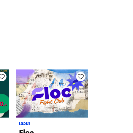
เสวนา
การจัดแสดง
Floc
SONJAI 