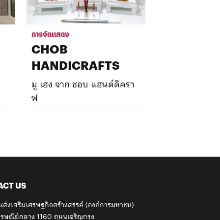
การจัดแสดง
เวิร์กช็อป
CHOB
Photohost
HANDICRAFTS
Photocaf
มู เฮง จาก ชอบ แฮนด์ดิครา
Photography
ฟ
ACT US
นส่งเสริมเศรษฐกิจสร้างสรรค์ (องค์การมหาชน)
รษณีย์กลาง 1160 ถนนเจริญกรุง