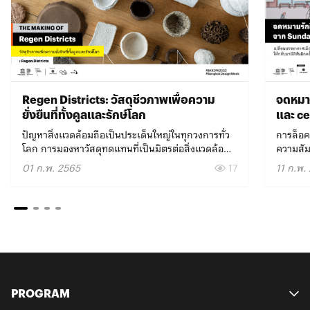
Regen Districts: วัสดุชีวภาพเพื่อความ
จดหมา
ยั่งยืนที่ทั้งคูลและรักษ์โลก
และ c
ปัญหาสิ่งแวดล้อมถือเป็นประเด็นใหญ่ในทุกวงการทั่ว
การล็อค
โลก การมองหาวัสดุทดแทนที่เป็นมิตรต่อสิ่งแวดล้อม
ความสัม
และตอบโจทย์ด้านฟังก์ชัน เพื่อลดการสร้างมลภาวะ
ตัวเองอย
01 ก.พ. 2565
17
11 ก.พ.
จึงเป็นสิ่งที่นักออกแบบสายกรีนให้ความสนใจ เยล-
เมืองเหิ
อัญญา เมืองโคตร ก็เป็นหนึ่งในนั้นเช่นกัน ขณะเรียน
Sundae 
ปริญญาโทที่ Royal College of Art (RCA) กรุง
กวิน เที
ลอนดอน ประเทศอังกฤษ เธอจึงมุ่งศึกษาเรื่องวัสดุ
แรงบันด
ชีวภาพ (Biomaterial) อย่างจริงจัง จนกลายเป็นจุด
ที่สร้าง
เริ่มต้นของการก่อตั้งโครงการ Regen Districts ที่ได้
คนกรุงเ
รับทุนจากโปรแกรม Connections Through Culture
ผ่านช่ว
(CTC) ของ British Council และทำงานร่วมกับ
สีสันอี
องค์กร Materiom กลุ่มผู้จัดทำแพลตฟอร์มห้องสมุด
เชื่อว่
PROGRAM
ออนไลน์รวบรวมสูตรการทำวัสดุชีวภาพจากนัก
Comic E