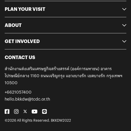
ออกแบบและนักวิทยาศาสตร์ทั่วโลกเปิดประตูสู่โลก
ละครหนุ
วัสดุชีวภาพ“เยลรู้จัก Materiom ตอนไปเรียนต่อที่
พวกเขา
PLAN YOUR VISIT
ลอนดอน แพลตฟอร์มนี้เป็นที่รู้จักกันมากในหมู่
หลายรูป
นักเรียนดีไซน์โซนยุโรป เพราะคนกลุ่มนี้เขากำลังมอง
หนังสือก
ABOUT
หาวัสดุทางเลือกที่ตอบโจทย์เรื่องความยั่งยืน โดย
ครั้งแร
เฉพาะนักเรียนสายแฟชั่นกับสิ่งทอ อย่างเยลเรียนด้าน
ได้มาอวด
การออกแบบผลิตภัณฑ์ คนอื่น ๆ ในคลาสเขาก็อาจจะ
Gallery
GET INVOLVED
ไปทำเรื่องอื่นในเชิงสังคมได้ เช่น งานออกแบบเพื่อผู้
สินค้า 
พิการ แต่สายแฟชั่นกับสิ่งทอเขาจะตื่นตัวกับวัสดุ
ศิลปะจ
ชีวภาพมาก เยลเคยทำเวิร์กช็อปเกี่ยวกับวัสดุที่ย่อย
เรื่องรา
CONTACT US
สลายได้ตามธรรมชาติ ก็จะมีเด็กสายแฟชั่นกับสิ่งทอ
เป็นที่ร
สมัครเข้ามาเยอะมาก เพราะเขาอยากรู้จริง ๆ ว่าเขา
2014 โด
สำนักงานส่งเสริมเศรษฐกิจสร้างสรรค์ (องค์การมหาชน)
อาคาร
จะนำวัสดุเหล่านี้ไปใช้ในงานออกแบบได้ไหม”เยล
การอ่าน
ไปรษณีย์กลาง 1160 ถนนเจริญกรุง
แขวงบางรัก เขตบางรัก กรุงเทพฯ
เปรียบเทียบว่าการทดลองสูตรวัสดุชีวภาพก็เหมือน
Letter 
10500
การทำอาหารสักจาน ที่เราพอรู้คร่าว ๆ ว่าเมนูนี้ต้องใส่
เรื่องใก
วัตถุดิบอะไรบ้าง แต่กว่าจะได้วัสดุที่สมบูรณ์แบบตรง
อยู่อย่า
+6621057400
กับความต้องการ ก็ต้องผ่านการทำซ้ำ ๆ นับครั้งไม่ถ้วน
สร้างสรร
hello.bkkdw@tcdc.or.th
การมีแพลตฟอร์มอย่าง Materiom ขึ้นมาจึงทำให้คนที่
กันในเมื
สนใจวัสดุชีวภาพได้มาแลกเปลี่ยนองค์ความรู้และลด
เลิฟ เห
ระยะเวลาในการลองผิดลองถูกลงไปได้มาก เมื่อเรียน
เปรียบเ
จบกลับมาเมืองไทย เธอจึงคิดอยากจะเผยแพร่ความรู้
กรุงเทพฯ
©2026 All Rights Reserved. BKKDW2022
เหล่านี้ เพื่อขยายขอบเขตการใช้วัสดุชีวภาพออกไปให้
จากกันไม
กว้างขวางยิ่งขึ้น “พอมาทำเรื่องนี้อย่างจริงจัง เราก็เริ่ม
เห็นบรร