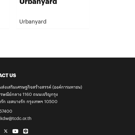
Urbanyard
Urban All
มัณฑนศิลป
Urbanyard
นักสร้างสรรค์ใ
ACT US
นส่งเสริมเศรษฐกิจสร้างสรรค์ (องค์การมหาชน)
รษณีย์กลาง 1160 ถนนเจริญกรุง
รัก เขตบางรัก กรุงเทพฯ 10500
57400
kkdw@tcdc.or.th