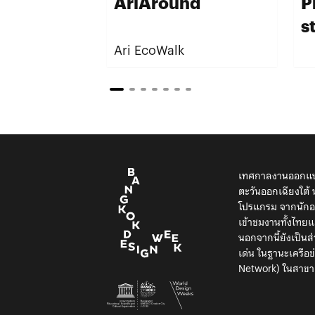
AriAround
P
s
Ari EcoWalk
เทศกาลงานออกแบบ
ตะวันออกเฉียงใต
โปรแกรม จากนักออ
เข้าชมงานทั้งไท
นอกจากนี้ยังเป็น
เด่น ในฐานะเครือ
Network) ในสาขา