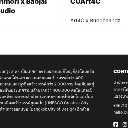
rimori x Baojai
CUArt4C
tudio
Art4C x Buddhaandz
CONT
กรุงเทพฯ เป็นเทศกาลงานออกแบบที่ใหญ่ที่สุดในเอเชีย
้ นำเสนอโปรแกรมออกแบบและสร้างสรรค์กว่า 400
สำนักงา
กแบบและธุรกิจสร้างสรรค์กว่า 2,000 ราย โดยมียอดผู้
อาคารไป
ยและต่างประเทศรวมแล้วมากกว่า 400,000 คนในแต่ละปี
แขวงบาง
ส่วนหนึ่งของการผลักดันกรุงเทพมหานครให้เติบโตและโดด
ข่ายเมืองสร้างสรรค์ยูเนสโก (UNESCO Creative City
+66210
ด้านการออกแบบ (Bangkok City of Design) อีกด้วย
hello.b