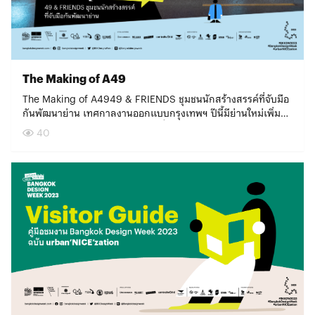
The Making of A49
The Making of A4949 & FRIENDS ชุมชนนักสร้างสรรค์ที่จับมือ
กันพัฒนาย่าน เทศกาลงานออกแบบกรุงเทพฯ ปีนี้มีย่านใหม่เพิ่ม
เข้ามาสร้างสีสันหลายย่าน หนึ่งในนั้นคือ ‘พร้อมพงษ์’ ย่าน
40
เศรษฐกิจใจกลางเมือง ที่มีชุมชนนักออกแบบซ่อนตัวอยู่ในซอย
สุขุมวิท 26 โดยออฟฟิศของบริษัท สถาปนิก 49 จำกัด หรือ A49 ก็
ตั้งอยู่ที่นี่เช่นกัน ในปี 2566 A49 บริษัทออกแบบสถาปัตยกรรม
แถวหน้าของเมืองไทยเดินทางมาถึงวาระครบรอบ 40 ปี จึงมีความ
คิดที่จะร่วมแบ่งปันเรื่องราวและประสบการณ์ ทั้งยังชักชวนมิตร
สหายจากสตูดิโอข้างเคียง มารวมตัวกันจัดกิจกรรมในเทศกาลฯ
ภายใต้ชื่อ 49 & FRIENDS พัฒนาคุณภาพชีวิตด้วยการออกแบบ
และเทคโนโลยีดร.กอล์ฟ – ณรงค์วิทย์ อารีมิตร Executive
Director บริษัท A49 และ Regional Manager A49 ขอนแก่น
บอกเล่าถึงภาพรวมของโปรเจกต์ที่ทำร่วมกับเทศกาลงานออกแบบ
กรุงเทพฯ 2566 ว่า ท่ามกลางบริบททางสังคมที่เปลี่ยนไป สิ่งที่
A49 ศึกษาและลงมือทำมาโดยตลอดคือการนำเทคโนโลยีเข้ามา
ช่วยพัฒนาคุณภาพชีวิตของผู้คนดีขึ้นในหลากหลายมิติ ซึ่ง