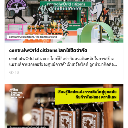
บวกแบบนี้ได้ ต้องอาศัยการวิจัยศึกษา ความคิดสร้างสรรค์
เงื่อนไขการเข้าชมงานของแต่ละโปรแกรมได้ที่
DIY ภายในย่าน อนาคตของอุตสาหกรรมเครื่องหนัง การพัฒนา
เทคโนโลยี และนวัตกรรมต่างๆ MORE เป็นหนึ่งในกลุ่มนักคิดที่
bangkokdesignweek.com และ FB : Bangkok Design
เจริญรัถสู่ความเป็นย่านสร้างสรรค์ และแรงบันดาลใจในการ
ขยับตัวเข้ามาศึกษาและพัฒนาวิธีการแก้ปัญหาขยะ หรือของเสีย
Weekย่านไหนมีงาน ย่านนั้นมีเรา 😉รวมช่องทางการติดตามทุก
ออกแบบสินค้าทำมือให้แข่งขันกับตลาดได้ เพื่อแสดงให้เห็นว่าการ
ตั้งแต่ปี 2565 ด้วยการศึกษาและแปรรูปของเสียจากโรงคั่วกาแฟ
ความเคลื่อนไหวของแต่ละย่าน ติดตามเรื่องราวของย่านเจริญกรุง –
ออกแบบสามารถใช้เป็นเครื่องมือสร้างคุณค่าและต่อยอดทาง
ให้กลายเป็นสินค้าตกแต่งบ้านและเฟอร์นิเจอร์ หลังจากศึกษา
ตลาดน้อยได้ที่ web.facebook.com/CharoenkrungCD ติดตาม
เศรษฐกิจได้อย่างสุดปังจับมัดรวมของดีย่านตลาดพลูขยับมาที่ฝั่ง
ความเป็นไปได้ของวัสดุต่างๆ และเตรียมความพร้อมของโปรเจกต์
เรื่องราวของย่านเยาวราชได้ที่
ตลาดพลูกันบ้าง ไฮไลต์ที่ไม่ควรพลาดคือนิทรรศการ Human
มายาวนาน ปีนี้ในงาน Bangkok Design Week 2023 จะเป็นการ
web.facebook.com/yaowalen.bkkdw2023/ และ
Interaction อภินิหาร ‘ตลาดพลูคืนชีพ’ ที่ตลาดใต้สะพาน ที่อยาก
เปิดตัวแบรนด์ MORE ครั้งแรก พร้อมกับนิทรรศการขนาดใหญ่ที่
web.facebook.com/sataranacitizen ติดตามเรื่องราวของย่าน
ชวนทุกคนมาร่วมค้นหาความเป็นไปได้ใหม่ๆ ในการเปลี่ยนโฉม
ชักชวนให้ผู้คนช่วยกันคิดสร้างสังคมที่ยั่งยืน พร้อมกับทำความ
อารีย์ – ประดิพัทธ์ได้ที่
centralwOrld citizens โลกไร้ขีดจำกัด
ตลาดพลูให้กลายเป็นย่านสตรีทฟู้ดสุดป๊อป และยังมีการเปิด ‘โรงสี
เข้าใจมูลค่ามหาศาลของขยะที่ใครอาจยังมองไม่เห็น นิทรรศการ
web.facebook.com/AriAroundTH ติดตามเรื่องราวของย่าน
ง่วนไถ่’ สิ่งปลูกสร้างเก่าแก่คู่ย่าน ให้เป็นพื้นที่จัดกิจกรรม
“WASTE IS MORE” ของ MORE จึงเล่าแนวคิดการสร้างสังคม
centralwOrld citizens โลกไร้ขีดจำกัดแนวคิดหลักในการสร้าง
พระนครได้ที่ web.facebook.com/UrbanAlly.SU ติดตามเรื่อง
สร้างสรรค์ เพื่อให้ผู้คนต่างวัยมีโอกาสพบปะและสร้างบทสนทนา
และสิ่งแวดล้อมที่ยั่งยืนให้เมืองที่มี 3 แนวคิด คือ ความยั่งยืน
แบรนด์คาแรกเตอร์ของศูนย์การค้าเซ็นทรัลเวิลด์ ถูกนำมาคิดต่อย
ราวของย่านปากคลองตลาดได้ที่
ร่วมกัน มีการแสดงเชิงทดลองอย่าง อภินิหาร ‘เสียงสะท้อน
นวัตกรรม และความคิดสร้างสรรค์ ซึ่งในงาน Bangkok Design
อดและสร้างสรรค์เป็น ‘centralwOrld citizens’ อาร์ตสเปซสีสัน
web.facebook.com/manuspakkhlong ติดตามเรื่องราวของ
16
ตลาดพลู’ ที่นำเสียงภายในย่าน เช่น เสียงการแสดงเชิดสิงโต
Week 2023 นี้ MORE ได้ชวน 8 กลุ่มศิลปินมาทำงานบนพื้นฐาน
โดดเด่นสะดุดตา บริเวณหน้าอาคารไปรษณีย์กลาง กรุงเทพฯ หนึ่ง
ย่านนางเลิ้งได้ที่
กระตั้วแทงเสือ เสียงรถไฟ ฯลฯ มาสร้างสรรค์เป็น Performing
ความถนัดและความสนใจที่หลากหลาย โดยตั้งต้นทดลองศึกษา
ใน Venue หลักของเทศกาลงานออกแบบกรุงเทพฯ โดยผลงานชิ้นนี้
web.facebook.com/frecbkk web.facebook.com/UrbanStudies
Art และคนชอบกินต้องถูกใจสิ่งนี้แน่นอน อภินิหาร ‘อาหาร
และออกแบบสร้างวัสดุทดแทน จากวัสดุไร้มูลค่า 8 ชนิดที่เป็นของ
นักออกแบบได้นำคำจากตัวอักษร A-Z มาสร้างสรรค์เป็น 26 คา
web.facebook.com/e.lerng.art?_rdc=1&_rdr ติดตามเรื่องราว
ตลาดพลู’ ที่นำอาหารดั้งเดิมประจำย่านมาปรับโฉมให้เข้ากับไลฟ์
เสีย ไม่ว่าจะเป็นขยะจากครัวเรือนที่ใกล้ตัวผู้คนที่สุดอย่าง ฝาขวด
แรกเตอร์ ด้วยลายเส้นขี้เล่น มองแล้วชวนอารมณ์ดี ทั้งยังมีความ
ของย่านวงเวียนใหญ่ – ตลาดพลูได้ที่
สไตล์คนรุ่นใหม่มากขึ้นมิตรที่ดีทำให้ชุมชนไปต่อได้การรักษาทุนทาง
น้ำ เปลือกไข่ไก่ กล่องนมยูเอชที ขยะทางการเกษตรอย่างใบอ้อย
หมายดีๆ แฝงอยู่ในคำอธิบาย ทำให้ผู้คนที่พบเห็นต่างชี้ชวนกันดู
web.facebook.com/youngthonburi ติดตามเรื่องราวของย่าน
วัฒนธรรมดั้งเดิมและขับเคลื่อนเศรษฐกิจภายในย่าน คือเป้าหมาย
หรือขยะที่เกิดจากอุตสาหกรรมใหญ่อย่างเยื่อกาแฟจากคาเฟ่ ฝุ่น
อย่างสนุกสนาน และนำไปสู่การตั้งคำถามว่าเราเป็นใครในคาแรก
คลองสานได้ที่ web.facebook.com/wearesup.official ติดตาม
สำคัญที่ SC Asset ตั้งใจสนับสนุนให้เกิดขึ้นในพื้นที่รอบโครงการที่
ผ้าทอจากการทอผ้า แผ่น pvc ปิดขอบ และฝุ่นไม้จากงาน
เตอร์เหล่านี้ ยกตัวอย่างเช่น A – Achiever: I’m full of can-do
เรื่องราวของย่านบางโพได้ที่
อยู่อาศัย เพื่อให้คนที่เข้ามาอยู่ใหม่ได้สัมผัสเสน่ห์ของย่านเก่าที่ควร
เฟอร์นิเจอร์ o-d-a สตูดิโอที่เชี่ยวชาญงานไม้ โด่งดังทั้งในประเทศ
attitudes and always on the move. B – Believer:
web.facebook.com/bangphowoodstreet.th ติดตามเรื่องราว
ค่าแก่การอนุรักษ์ไว้ไม่ให้สูญหายไปตามกาลเวลา แต่ละกิจกรรมจึง
และต่างประเทศที่ต้องทำงานกับ “ฝุ่นไม้”NUTRE JEWELLER นัก
Confidence is a beautiful thing you can possess! C –
ของย่านพร้อมพงษ์ได้ที่
เน้นสร้างการมีส่วนร่วมของคนทุกวัย มีกิมมิกอย่างการนำรถกะป๊
ออกแบบเครื่องประดับ ประสบการณ์กว่า 15 ปีกับ “ฝาขวด
Creative: You can create new things with a different