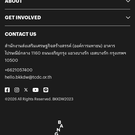
ABOUT
และเปลี่ยนแปลงเป็นหนึ่งในปัจจัยของการสร้างสรรค์ไม่รู้จบ เมืองที่
เอกลักษณ์3. ย่านนางเลิ้ง ออกแบบโดย Natthaphorn ศิลปินนำ
เต็มไปด้วยการเปลี่ยนแปลงคือเมืองที่เต็มไปด้วยความคิด
แรงบันดาลใจจากสถานที่แห่งความทรงจำอย่างสนามม้านางเลิ้ง
สร้างสรรค์ เชื่อว่า Kilane Crimson Garden นิทรรศการที่เปิดให้
มาผสมผสานกับเรื่องราวของสถาปัตยกรรมชุมชน โดยใช้โทนสีชมพู
GET INVOLVED
เราสนุกกับประสาทสัมผัสต่างๆ สามารถส่งต่อแรงบันดาลใจและขับ
ขาวที่เป็นเอกลักษณ์ของตึกเก่าในย่านนี้4. ย่านอารีย์ – ประดิพัทธ์
เคลื่อนสังคมแห่งการสังสรรค์ให้กับผู้มาเยือนได้แน่นอน หากสนใจ
ออกแบบโดย Eaowen ศิลปินมองว่าความสนุกของอารีย์คือผู้คน
ลิ้มรสประสบการณ์ใหม่ในการใส่ใจสุขภาพ และศึกษาแบรนด์ไทยที่
ทั้งคนในย่านและคนที่แวะมาเยี่ยมเยือน เธอจึงนำเสนอภาพผู้คน
CONTACT US
มีความเก่าแก่และดำรงอัตลักษณ์มาอย่างยาวนาน สามารถเยี่ยม
ที่มาทำกิจกรรมหลากหลายในย่านนี้ ผ่านลายเส้นเรียบง่ายสบาย
ชมได้ที่งาน Bangkok Design Week 2023 ปีนี้–Bangkok
ตา ทว่าแฝงไปด้วยเรื่องราวน่าสนใจมากมาย5. ย่านพระนคร
สำนักงานส่งเสริมเศรษฐกิจสร้างสรรค์ (องค์การมหาชน)
อาคาร
Design Week 2023urban‘NICE’zationเมือง-มิตร-ดี4 – 12 FEB
ออกแบบโดย Nakrob Moonmanas ศิลปินคอลลาจที่หยิบเอา
ไปรษณีย์กลาง 1160 ถนนเจริญกรุง
แขวงบางรัก เขตบางรัก กรุงเทพฯ
2023#BKKDW2023#BangkokDesignWeek#urbanNICEzation
หลากหลายเรื่องราวอันอบอวลไปด้วยกลิ่นอายอดีต และแลนด์มาร์
10500
กสำคัญของย่านพระนครมานำเสนอในรูปแบบเฉพาะตัว6. ย่าน
พร้อมพงษ์ ออกแบบโดย Kanith ศิลปินเลือกใช้สีสันสดใสและลาย
+6621057400
เส้นที่ดูมีชีวิตชีวา นำเสนอความคึกคักของย่านเศรษฐกิจที่เต็มไป
hello.bkkdw@tcdc.or.th
ด้วยพหุวัฒนธรรมและป๊อปคัลเจอร์ 7. ย่านวงเวียนใหญ่ – ตลาดพลู
ออกแบบโดย Jiranarong หนุ่มนักชิมที่หยิบเอาอาหารเด่นประจำ
ย่านตลาดพลู อย่างกุยช่าย บะหมี่ และไอศกรีมไข่แข็ง มาประกอบ
ร่างกับเจ้าหมีตัวโตดัดแปลงมาจากเนื้อไอศกรีมกะทิสีขาว และมีกิม
©2026 All Rights Reserved. BKKDW2023
มิกคือสามารถถอดเคสไปวางทาบเพื่อถ่ายรูปกับสถานที่ต่างๆ ที่ไป
เยือนได้8. ย่านบางโพ ออกแบบโดย Pnk.ff แรงบันดาลใจจากการ
ลงพื้นที่สำรวจถนนสายไม้บางโพและได้พบเห็นกิจกรรมต่างๆ ของ
ช่างไม้ ถูกถ่ายทอดออกมาผ่านคาแรกเตอร์ขี้เล่นสีสันสดใส ที่เป็น
เอกลักษณ์เฉพาะตัวของศิลปิน9. ย่านปากคลองตลาด ออกแบบ
โดย Faan Peeti ตลาดที่เคารพธรรมชาติของดอกไม้และความ