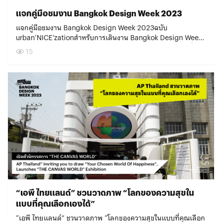
สอดคล้องกับธีมงานเทศกาลงานออกแบบกรุงเทพฯ ปีนี้ที่โฟกัสกับ
แจกคู่มือชมงาน Bangkok Design Week 2023
ประเด็น Urban‘NICE’zation เมือง-มิตร-ดี จึงเป็นโอกาสดีที่ทั้งสอง
ฝ่ายได้มาร่วมงานกัน “ผมคิดว่า Vision ของบริษัทเรากับ Bangkok
แจกคู่มือชมงาน Bangkok Design Week 2023ฉบับ
Design Week พูดตรงกัน การร่วมงานกันน่าจะช่วยดึงคนให้มา
urban‘NICE’zationสำหรับการเดินงาน Bangkok Design Week
ทำความเข้าใจกับเรื่องการพัฒนาเมืองได้มากขึ้น แต่ถ้าเราทำคน
2023 ภายใต้ธีม urban‘NICE’zation เมือง-มิตร-ดี ให้ ‘ดี’ ยิ่งขึ้น
15
เดียว Impact อาจจะไม่ใหญ่ หากมีคนที่มีความคิดเห็นแตกต่างกัน
เรามี Visitor Guide มาให้เตรียมพร้อมก่อนมางาน ปีนี้จัดที่ไหน?
เพิ่มมากขึ้น เราน่าจะได้เห็นอะไรที่หลากหลายมากขึ้น ซึ่งในซอย
เดินงานยังไงให้ครบ? มางานยังไงให้ ‘ไนซ์’ ต่อเมือง? เราได้รวบรวม
สุขุมวิท 26 นอกจากออฟฟิศของ 49 Group แล้ว เวิ้งนี้ยังมีกลุ่ม
คำตอบมาไว้ให้แล้วที่นี่ หรือถ้าหากอยากรู้รายละเอียดต่าง ๆ เพิ่ม
ดีไซเนอร์อีกเยอะตรงโกดังที่เรียกว่า Warehouse 26 มีคนเก่งๆ
เติมสามารถเข้าไปอ่าน
จากสตูดิโออื่นอีกมากมาย เราเลยชวนเพื่อนๆ นักออกแบบมาพูดคุย
ได้ที่www.bangkokdesignweek.com/bkkdw2023 ปีนี้จัดที่ไหน
กันว่า เราจะช่วยกันทำย่านนี้ให้ดีขึ้นยังไงได้บ้าง” Warehouse 26
บ้าง?ในเทศกาลงานออกแบบกรุงเทพฯ ปีนี้ เราจัดใหญ่ ด้วยความ
ประกอบไปด้วยโกดังเก่าที่รีโนเวตอย่างสวยงามให้เป็นออฟฟิศ สตูดิ
ร่วมมือจาก 9 ย่านสร้างสรรค์ ได้แก่ ย่านเจริญกรุง – ตลาดน้อย,
โอ โชว์รูมสินค้าดีไซน์ และร้านอาหารน่านั่งหลายร้าน แต่เนื่องจาก
ย่านเยาวราช, ย่านสามย่าน – สยาม, ย่านอารีย์ – ประดิพัทธ์, ย่าน
เป็นสถานที่ทำงานของกลุ่มนักออกแบบ คนภายนอกหรือนักท่อง
พระนคร / ปากคลองตลาด / นางเลิ้ง, ย่านวงเวียนใหญ่ – ตลาดพลู
เที่ยวจึงไม่ค่อยมีโอกาสเข้ามาสัมผัสไลฟ์สไตล์ของผู้คนในเวิ้งนี้เท่าไร
/ คลองสาน, ย่านบางโพ, ย่านพร้อมพงษ์, ย่านเกษตรฯ และพื้นที่
นัก การจัดงานเทศกาลฯ จึงเป็นเสมือนการเปิดบ้านต้อนรับผู้คน
อื่นๆ ที่พร้อมเข้ามาสร้างเมืองให้เป็นมิตรด้วยความคิดสร้างสรรค์ ใน
ใหม่ๆ ให้เข้ามาทำความรู้จักกับชุมชนนักออกแบบใจกลางกรุง ผ่าน
แต่ละย่านจะมีงานจัดแสดงในพื้นที่ไหนบ้าง และควรเริ่มเดินจาก
หลากหลายกิจกรรม ทั้งนิทรรศการ เสวนา กิจกรรม Open House
สถานที่อะไร ไปดูกันเลยดูแผนที่รวมทุกย่าน
และทัวร์ชมพื้นที่ ซึ่งนับเป็นจุดเริ่มต้นที่ดีในการจุดประกายให้ชุมชน
ได้ที่ www.google.com/maps/d/viewer?
“เอพี ไทยแลนด์” ชวนวาดภาพ “โลกของความสุขใน
นักออกแบบสามารถพัฒนาไปสู่การเป็นย่านสร้างสรรค์อย่างยั่งยืน
mid=1mlTrCfFiVJm810QDxr5NmosIZNBHtzI&ll=13.75658729807
แบบที่คุณเลือกเองได้”
ได้ในอนาคต ปรับปรุงระบบแสงสว่างเพื่อซอยที่น่าอยู่ขึ้นนอกจากนี้
แผนที่เดินได้ ย่านเจริญกรุง – ตลาดน้อยได้ที่
ยังมีโปรเจกต์ทดลองน่าสนใจอย่าง 49 & FRIENDS: LUMINOUS
www.bangkokdesignweek.com/bkkdw2023/guide/venues?
“เอพี ไทยแลนด์” ชวนวาดภาพ “โลกของความสุขในแบบที่คุณเลือก