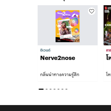
อีเวนต์
กา
Nerve2nose
โ
กลิ่นนำทางความรู้สึก
โห