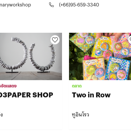
maryworkshop
(+66)95-659-3340
รจัดแสดง
ตลาด
03PAPER SHOP
Two in Row
ึง
ทูอินโรว