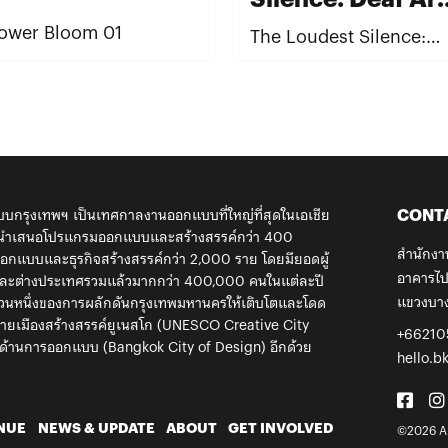
Exhibition 2026
lower Bloom 01
The Loudest Silence:
Deaf Art Exhibition 20
CONT
กรุงเทพฯ เป็นเทศกาลงานออกแบบที่ใหญ่ที่สุดในเอเชีย
้ นำเสนอโปรแกรมออกแบบและสร้างสรรค์กว่า 400
สำนักงา
กแบบและธุรกิจสร้างสรรค์กว่า 2,000 ราย โดยมียอดผู้
อาคารไป
ยและต่างประเทศรวมแล้วมากกว่า 400,000 คนในแต่ละปี
แขวงบาง
ส่วนหนึ่งของการผลักดันกรุงเทพมหานครให้เติบโตและโดด
ข่ายเมืองสร้างสรรค์ยูเนสโก (UNESCO Creative City
+66210
ด้านการออกแบบ (Bangkok City of Design) อีกด้วย
hello.b
NUE
NEWS & UPDATE
ABOUT
GET INVOLVED
©2026 Al