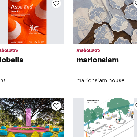
รจัดแสดง
การจัดแสดง
obella
marionsiam
รวย
marionsiam house