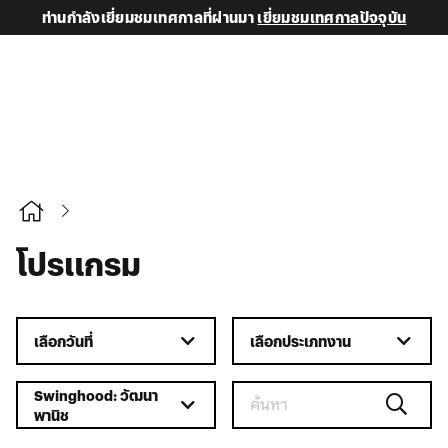
ท่านกำลังเยี่ยมชมเทศกาลที่ผ่านมา
เยี่ยมชมเทศกาลปัจจุบัน
โปรแกรม
เลือกวันที่
เลือกประเภทงาน
Swinghood: วัฒนา
พานิช