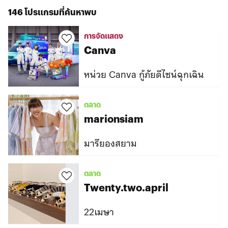
146 โปรแกรมที่ค้นหาพบ
การจัดแสดง
Canva
หน่วย Canva กู้ภัยดีไซน์ฉุกเฉิน
ตลาด
marionsiam
มารียองสยาม
ตลาด
Twenty.two.april
22เมษา